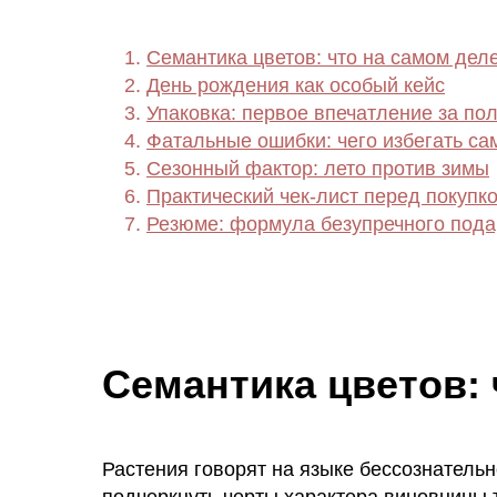
Семантика цветов: что на самом дел
День рождения как особый кейс
Упаковка: первое впечатление за по
Фатальные ошибки: чего избегать с
Сезонный фактор: лето против зимы
Практический чек-лист перед покупк
Резюме: формула безупречного пода
Семантика цветов:
Растения говорят на языке бессознатель
подчеркнуть черты характера виновницы 