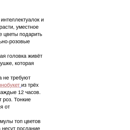
интеллектуалок и
расти, уместное
е цветы подарить
льно-розовые
ая головка живёт
вушке, которая
а не требуют
онобукет
из трёх
каждые 12 часов.
 роз. Тонкие
я от
рмулы топ цветов
 несут послание