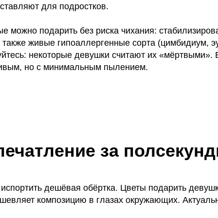
ставляют для подростков.
е можно подарить без риска чихания: стабилизиров
а также живые гипоаллергенные сорта (цимбидиум, эу
уйтесь: некоторые девушки считают их «мёртвыми». 
живым, но с минимальным пылением.
печатление за полсекун
 испортить дешёвая обёртка. Цветы подарить девуш
дешевляет композицию в глазах окружающих. Актуал