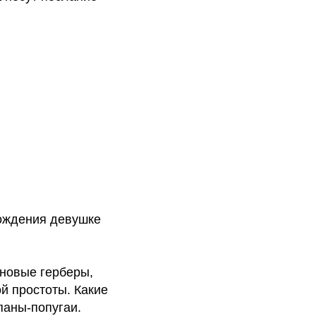
рождения девушке
оновые герберы,
й простоты. Какие
паны-попугаи.