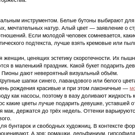
сальным инструментом. Белые бутоны выбирают для 
, мечтательных натур. Алый цвет — заявление о ст
отношений. Если молодой человек сомневается, каки
тического подтекста, лучше взять кремовые или пы
 женщин, ценящих эстетику скоротечности. Их пышн
тся в маленький праздник. Какой букет подарить де
? Пионы дают невероятный визуальный объём.
Крупные шапки синего, лавандового или белого цвет
ень рождения красивые и при этом лаконичные —
м
воду как насосы, поэтому в вазу доливают жидкость 
с какие цветы лучше подарить девушке, уставшей от
я мак, держатся до трёх недель. Оттенки варьируютс
вого.
ля бунтарок и свободных художниц. В контексте фо
ооценивают. А зря: ромашки, дельфиниум, гипсофила