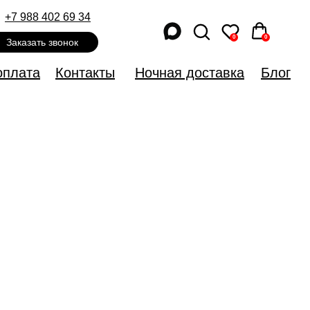
+7 988 402 69 34
+7 988 402 69 34
0
0
0
0
Заказать звонок
Заказать звонок
оплата
оплата
Контакты
Контакты
Ночная доставка
Ночная доставка
Блог
Блог