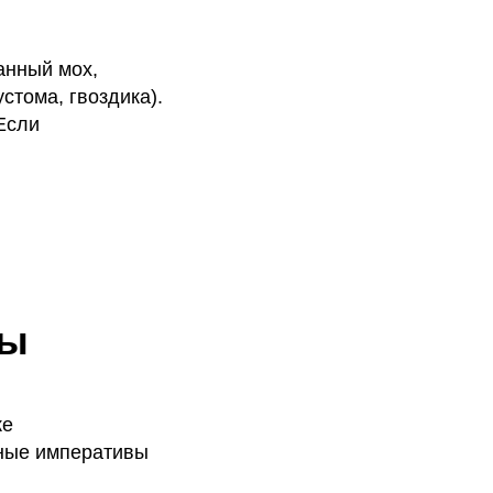
анный мох,
стома, гвоздика).
Если
ды
ке
ьные императивы