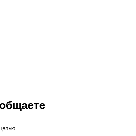
ообщаете
й целью —