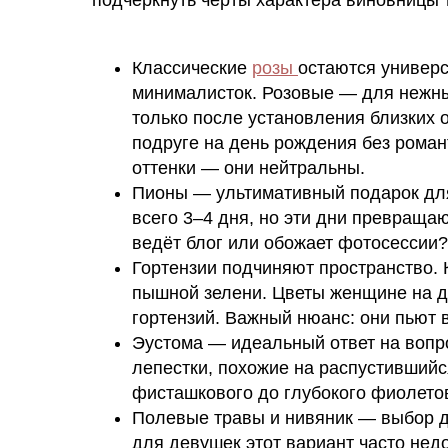
Классические
розы
остаются универ
минималисток. Розовые — для нежных
только после установления близких 
подруге на день рождения без роман
оттенки — они нейтральны.
Пионы — ультимативный подарок для
всего 3–4 дня, но эти дни превращаю
ведёт блог или обожает фотосессии
Гортензии подчиняют пространство. 
пышной зелени. Цветы женщине на д
гортензий. Важный нюанс: они пьют 
Эустома — идеальный ответ на вопро
лепестки, похожие на распустившийс
фисташкового до глубокого фиолето
Полевые травы и нивяник — выбор д
для девушек этот вариант часто нед