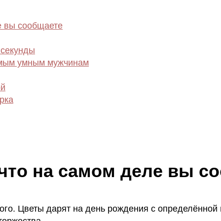
е вы сообщаете
лсекунды
амым умным мужчинам
ой
рка
 что на самом деле вы с
ного. Цветы дарят на день рождения с определённо
торжества.