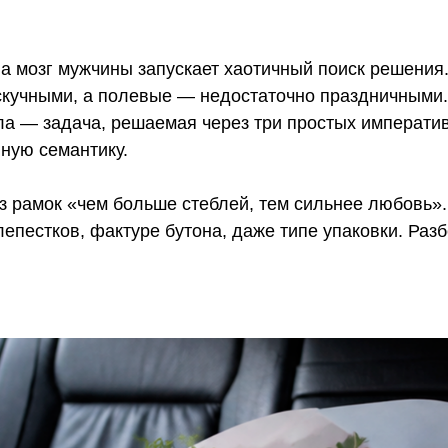
а мозг мужчины запускает хаотичный поиск решения
 скучными, а полевые — недостаточно праздничными
ла — задача, решаемая через три простых императив
нную семантику.
 рамок «чем больше стеблей, тем сильнее любовь».
лепестков, фактуре бутона, даже типе упаковки. Ра