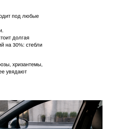
ходит под любые
и.
стоит долгая
ий на 30%: стебли
розы, хризантемы,
рее увядают