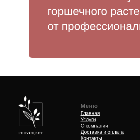
горшечного раст
Меню
Бу
от профессионал
Главная
Мон
Услуги
Авто
О компании
Комп
Доставка и оплата
Цве
Контакты
Буке
Ночная доставка
Гор
Блог
Мужс