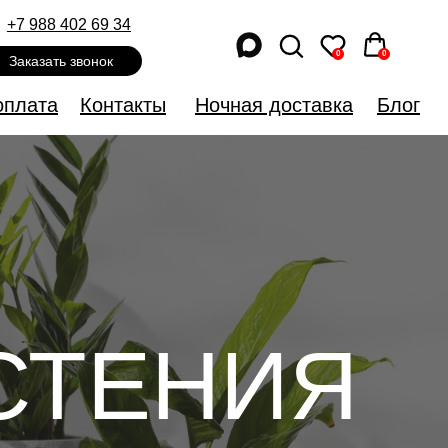
+7 988 402 69 34
+7 988 402 69 34
0
0
0
0
Заказать звонок
Заказать звонок
оплата
оплата
Контакты
Контакты
Ночная доставка
Ночная доставка
Блог
Блог
СТЕНИЯ