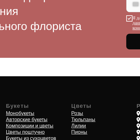
ения
Я д
кеты
Цветы
Работаем п
ьного флориста
дан
обукеты
Розы
Адлерский р-н
кон
рские букеты
Тюльпаны
Хоста, Кудепс
озиции и цветы
Лилии
Дагомыс
ты поштучно
Пионы
ПГТ Сириус
ты из сухоцветов
Лоо
шечные растения
Красная Поля
кие букеты
Лазаревское