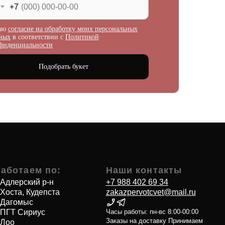
+7
аю
согласие на обработку моих персональных
о:
Наши контакты
ных
в соответствии с
Политикой
+7 988 402 69 34
фиденциальности
та
zakazpervotcvet@mail.ru
Подобрать букет
Часы работы: пн-вс 8:00-00:00
Заказы на доставку Принимаем
с 8.00 до 20.00
на
Доставка - круглосуточно
Донская улица, 27А, Сочи,
Краснодарский край
Красноармейская улица, 2/1,
микрорайон Гагарина, Сочи,
Краснодарский край,
Гагарина, 25, Сочи,
Краснодарский край
Способы оплаты