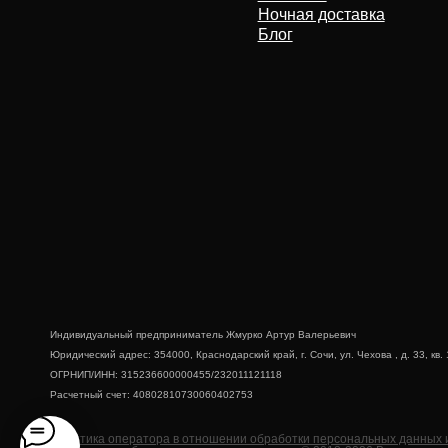
Индивидуальный предприниматель Жмурко Артур Валерьевич
Юридический адрес: 354000, Краснодарский край, г. Сочи, ул. Чехова , д. 33, кв. 14
ОГРНИП/ИНН: 315236600000455/232011121118
Расчетный счет: 40802810730060402753
Политика оператора в отношении обработки персональных данных и о конф
Согласие на обротку персональных данных
© 2018-2026 Все права защищены