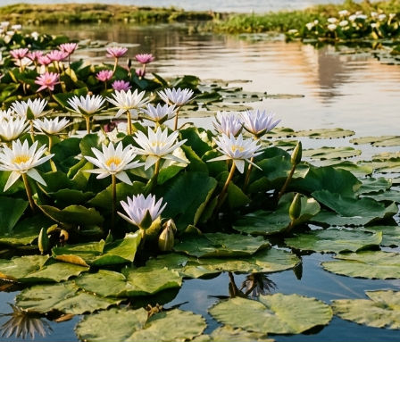
Наши контакты
+7 988 402 69 34
zakazpervotcvet@mail.ru
Часы работы: пн-вс 8:00-00:00
Заказы на доставку Принимаем
с 8.00 до 20.00
Доставка - круглосуточно
Донская улица, 27А, Сочи,
Краснодарский край
Красноармейская улица, 2/1,
микрорайон Гагарина, Сочи,
Краснодарский край,
Гагарина, 25, Сочи, Краснодарский
край
Меню
Букеты
Главная
Монобукеты