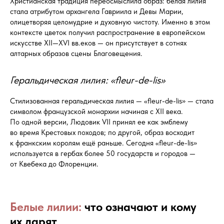
Христианская традиция переосмыслила образ: белая лилия
стала атрибутом архангела Гавриила и Девы Марии,
олицетворяя целомудрие и духовную чистоту. Именно в этом
контексте цветок получил распространение в европейском
искусстве XII—XVI вв.еков — он присутствует в сотнях
алтарных образов сцены Благовещения.
Геральдическая лилия: «fleur-de-lis»
Стилизованная геральдическая лилия — «fleur-de-lis» — стала
символом французской монархии начиная с XII века.
По одной версии, Людовик VII принял ее как эмблему
во время Крестовых походов; по другой, образ восходит
к франкским королям ещё раньше. Сегодня «fleur-de-lis»
используется в гербах более 50 государств и городов —
от Квебека до Флоренции.
Белые лилии:
что означают и кому
их дарят