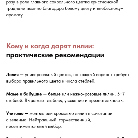
розу в роли главного сакрального цветка христианской
традиции именно благодаря белому цвету и «небесному»
аромату.
Политика оператора в отношении обработки
персональных данных и о конфиденциальности
Согласие на обротку персональных данных
© 2018-2026 Все права защищены
Кому и когда дарят лилии:
практические рекомендации
Лилия —
универсальный цветок, но каждый вариант требует
выбора правильного цвета и числа стеблей.
Маме и бабушке —
белые или нежно-розовые лилии, 5−7
стеблей. Выражают любовь, уважение и признательность.
Учителю —
жёлтые или кремовые лилии в сочетании
Индивидуальный предприниматель Жмурко Артур Валерьевич
Юридический адрес: 354000, Краснодарский край, г. Сочи, ул.
с зеленью. Нейтральный, торжественный,
Чехова , д. 33, кв. 14
несентиментальный выбор.
ОГРНИП/ИНН: 315236600000455/232011121118
Расчетный счет: 40802810730060402753