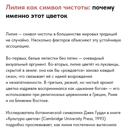
Услуги
Авторские букеты
Лилия как символ чистоты:
почему
О компании
Композиции и цветы
Доставка и оплата
Цветы поштучно
именно этот цветок
Контакты
Букеты из сухоцветов
Ночная доставка
Горшечные растения
Блог
Мужские букеты
Лилия — символ чистоты в большинстве мировых традиций
не случайно. Несколько факторов объясняют эту устойчивую
ассоциацию.
Работаем по:
Цветы
Во-первых, белые лепестки без пятен — очевидный
Адлерский р-н
Розы
визуальный аргумент. Во-вторых, лилия цветёт из луковицы,
Хоста, Кудепста
Тюльпаны
скрытой в земле: она как бы «рождается» заново каждый
Дагомыс
Лилии
ПГТ Сириус
Пионы
сезон, что связывает её с идеей возрождения
Лоо
и незапятнанности. В-третьих, резкий, но чистый аромат
Красная Поляна
Лазаревское
цветка издревле воспринимался как «дыхание богов» — его
использовали при религиозных церемониях в Греции, Риме
и на Ближнем Востоке.
Исследователь ботанической символики Джек Гудди в книге
«Культура цветов» (Cambridge University Press, 1993)
Способы оплаты
подробно прослеживает, как лилия постепенно вытеснила