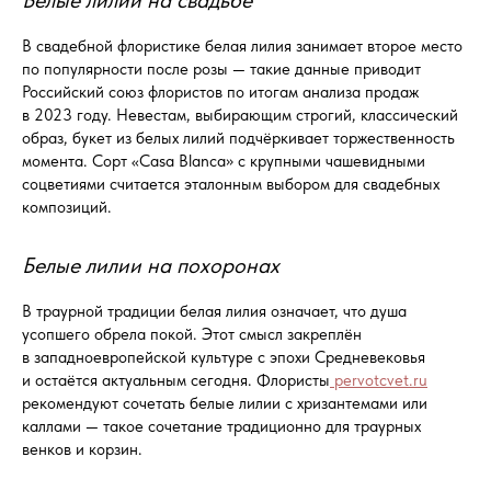
В свадебной флористике белая лилия занимает второе место
по популярности после розы — такие данные приводит
Российский союз флористов по итогам анализа продаж
в 2023 году. Невестам, выбирающим строгий, классический
образ, букет из белых лилий подчёркивает торжественность
момента. Сорт «Casa Blanca» с крупными чашевидными
соцветиями считается эталонным выбором для свадебных
композиций.
Белые лилии на похоронах
В траурной традиции белая лилия означает, что душа
усопшего обрела покой. Этот смысл закреплён
в западноевропейской культуре с эпохи Средневековья
и остаётся актуальным сегодня. Флористы
pervotcvet.ru
рекомендуют сочетать белые лилии с хризантемами или
каллами — такое сочетание традиционно для траурных
венков и корзин.