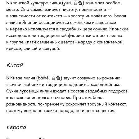
В японской культуре лилия (yuri, 百合) занимает особое
место. Она символизирует чистоту, невинность и —
в зависимости от контекста — красоту мимолётного. Белая
лилия в Японии ассоциируется с женским изяществом
и нередко используется в свадебных церемониях. Японские
исследователи традиционной флористики относят лилию
к группе «пяти священных цветов» наряду с хризантемой,
ирисом, сливой и сакурой.
Китай
В Китае лилия (bǎihé, 百合) звучит созвучно выражению
«вечная любовь» и традиционно дарится молодожёнам.
Сухие луковицы лилии входят в состав свадебных подарков
как пожелание долгого счастья. При этом белая
разновидность по-прежнему сохраняет траурный контекст,
поэтому важна не только порода, но и цвет соцветия.
Европа