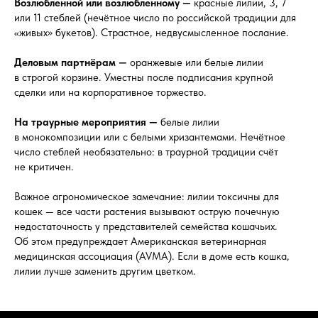
Возлюбленной или возлюбленному —
красные лилии, 3, 7
или 11 стеблей (нечётное число по российской традиции для
«живых» букетов). Страстное, недвусмысленное послание.
Деловым партнёрам —
оранжевые или белые лилии
в строгой корзине. Уместны после подписания крупной
сделки или на корпоративное торжество.
На траурные мероприятия —
белые лилии
в монокомпозиции или с белыми хризантемами. Нечётное
число стеблей необязательно: в траурной традиции счёт
не критичен.
Важное агрономическое замечание: лилии токсичны для
кошек — все части растения вызывают острую почечную
недостаточность у представителей семейства кошачьих.
Об этом предупреждает Американская ветеринарная
медицинская ассоциация (AVMA). Если в доме есть кошка,
лилии лучше заменить другим цветком.