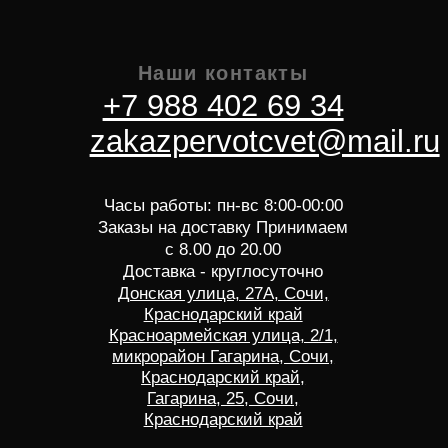
Контакты
Цветы поштучно
Ночная доставка
Букеты из
Блог
сухоцветов
Горшечные
растения
Мужские букеты
Работаем по:
Цветы
Адлерский р-н
Розы
Хоста, Кудепста
Тюльпаны
Дагомыс
Лилии
ПГТ Сириус
Пионы
Лоо
Красная Поляна
Лазаревское
Способы оплаты