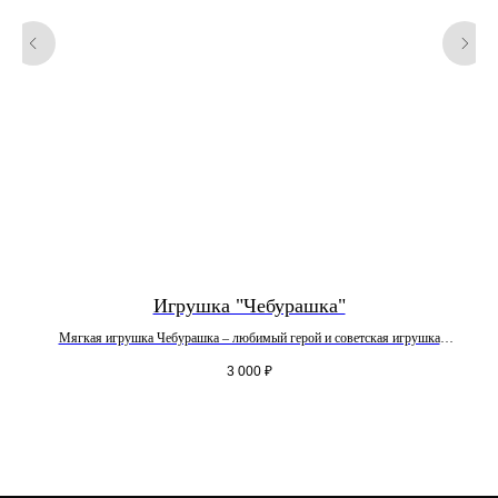
+7 988 402 69 34
zakazpervotcvet@mail.ru
Часы работы: пн-вс 8:00-00:00
Заказы на доставку Принимаем
с 8.00 до 20.00
Доставка - круглосуточно
Донская улица, 27А, Сочи,
Краснодарский край
Красноармейская улица, 2/1,
микрорайон Гагарина, Сочи,
Краснодарский край,
Гагарина, 25, Сочи,
Краснодарский край
Игрушка "Чебурашка"
Мягкая игрушка Чебурашка – любимый герой и советская игрушка
3 000
₽
Меню
Букеты
Главная
Монобукеты
Услуги
Авторские букеты
О компании
Композиции и
Доставка и оплата
цветы