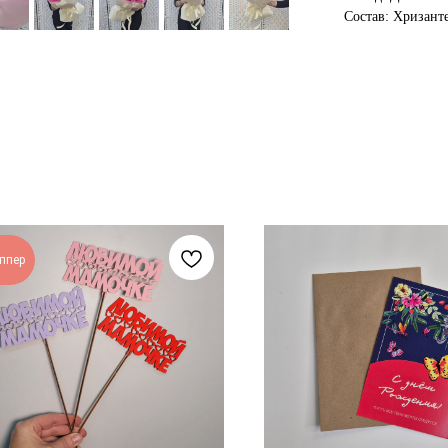
Состав: Хризант
ппер