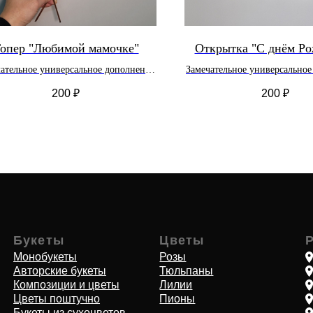
опер "Любимой мамочке"
Открытка "С днём Ро
ательное универсальное дополнение
Замечательное универсальное
к букету цветов или композиции
к букету цветов или ком
200
₽
200
₽
кеты
Цветы
Работаем п
обукеты
Розы
Адлерский р-н
рские букеты
Тюльпаны
Хоста, Кудепс
озиции и цветы
Лилии
Дагомыс
ты поштучно
Пионы
ПГТ Сириус
ты из сухоцветов
Лоо
шечные растения
Красная Поля
кие букеты
Лазаревское