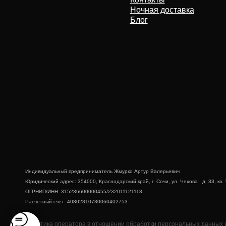
Индивидуальный предприниматель Жмурко Артур Валерьевич
Юридический адрес: 354000, Краснодарский край, г. Сочи, ул. Чехова , д. 33, кв. 14
ОГРНИП/ИНН: 315236600000455/232011121118
Расчетный счет: 40802810730060402753
Политика оператора в отношении обработки персональных данных и о конф
Согласие на обротку персональных данных
© 2018-2026 Все права защищены