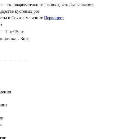
с - это очаровательные шарики, которые являются
царстве кустовых роз
еты в Сочи в магазине
Первоцвет
т:
с - 7шт/15шт
аковка - 3шт.
.........................
ждения
ение
й
ие
я
тери