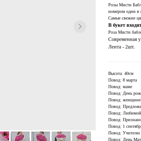
Розы Мисти Бабл
номером один в 
Самые свежие цв
В букет входи
Роза Мисти бабл
Современная уп
Лента - 2шт.
..........................
Высота: 40см
Повод: 8 марта
Повод: маме
Повод: День ро
Повод: женщине
Повод: Предлож
Повод: Любимо
Повод: Признан
Повод: 1 сентябр
Повод: Учителю
Повод: День Ма