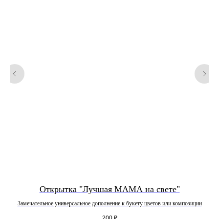
Наши контакты
+7 988 402 69 34
zakazpervotcvet@mail.ru
Часы работы: пн-вс 8:00-00:00
Заказы на доставку Принимаем
с 8.00 до 20.00
Доставка - круглосуточно
Донская улица, 27А, Сочи,
Краснодарский край
Красноармейская улица, 2/1,
микрорайон Гагарина, Сочи,
Краснодарский край,
Гагарина, 25, Сочи,
Краснодарский край
Открытка "Лучшая МАМА на свете"
Замечательное универсальное дополнение к букету цветов или композиции
Меню
Букеты
200
₽