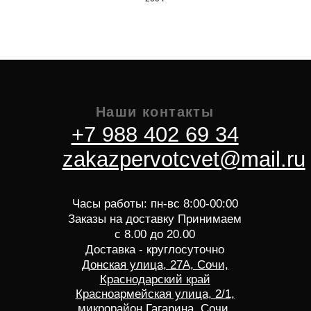
Главная
Монобукеты
Услуги
Авторские букеты
О компании
Композиции и
Доставка и оплата
цветы
Контакты
Цветы поштучно
Ночная доставка
Букеты из
Блог
сухоцветов
Горшечные
растения
Мужские букеты
Работаем по:
Цветы
Адлерский р-н
Розы
Хоста, Кудепста
Тюльпаны
Дагомыс
Лилии
ПГТ Сириус
Пионы
Лоо
Красная Поляна
Лазаревское