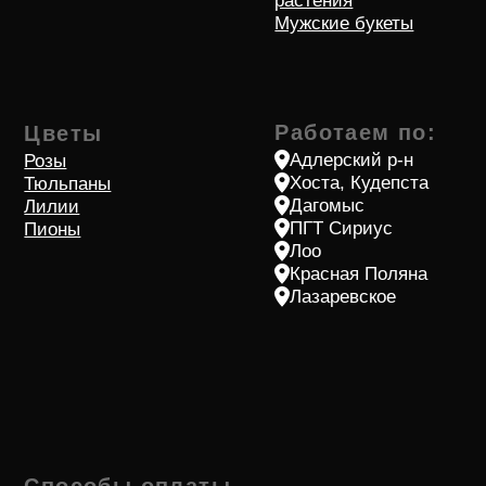
ОГРНИП/ИНН: 315236600000455/232011121118
Расчетный счет: 40802810730060402753