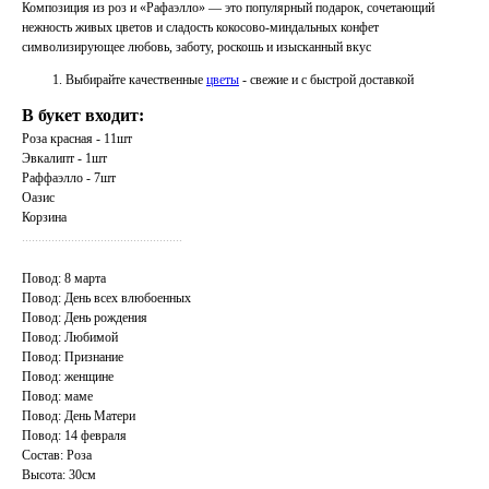
Композиция из роз и «Рафаэлло» — это популярный подарок, сочетающий
нежность живых цветов и сладость кокосово-миндальных конфет
символизирующее любовь, заботу, роскошь и изысканный вкус
Выбирайте качественные
цветы
- свежие и с быстрой доставкой
В букет входит:
Роза красная - 11шт
Эвкалипт - 1шт
Раффаэлло - 7шт
Оазис
Корзина
.................................................
Повод: 8 марта
Повод: День всех влюбоенных
Повод: День рождения
Повод: Любимой
Повод: Признание
Повод: женщине
Повод: маме
Повод: День Матери
Повод: 14 февраля
Состав: Роза
Высота: 30см