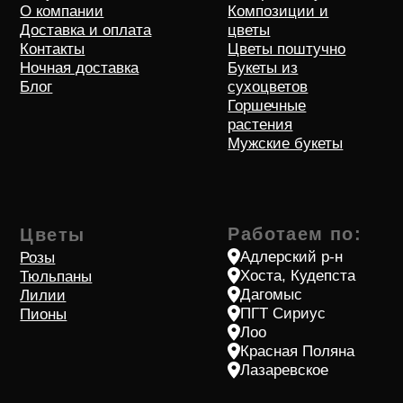
Индивидуальный предприниматель Жмурко Артур
Валерьевич
Юридический адрес: 354000, Краснодарский край, г. Сочи, ул.
Чехова , д. 33, кв. 14
ОГРНИП/ИНН: 315236600000455/232011121118
Расчетный счет: 40802810730060402753