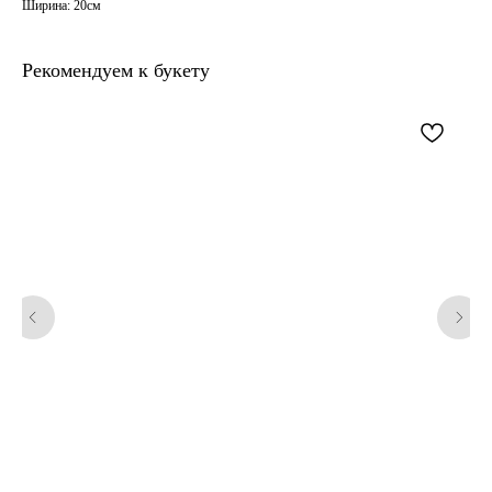
Ширина: 20см
Рекомендуем к букету
Наши контакты
+7 988 402 69 34
zakazpervotcvet@mail.ru
Часы работы: пн-вс 8:00-00:00
Заказы на доставку Принимаем
с 8.00 до 20.00
Доставка - круглосуточно
Донская улица, 27А, Сочи,
Краснодарский край
Красноармейская улица, 2/1,
микрорайон Гагарина, Сочи,
Краснодарский край,
Гагарина, 25, Сочи,
Краснодарский край