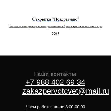
Открытка "Поздравляю"
Меню
Букеты
Замечательное универсальное дополнение к букету цветов или композиции
Главная
Монобукеты
Услуги
Авторские букеты
200
₽
О компании
Композиции и
Доставка и оплата
цветы
Контакты
Цветы поштучно
Ночная доставка
Букеты из
Блог
сухоцветов
Горшечные
растения
Мужские букеты
Работаем по:
Цветы
Адлерский р-н
Розы
Хоста, Кудепста
Тюльпаны
Дагомыс
Лилии
ПГТ Сириус
Пионы
Лоо
Красная Поляна
Лазаревское