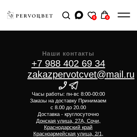
0
0
0
0
Наши контакты
+7 988 402 69 34
zakazpervotcvet@mail.ru
Часы работы: пн-вс 8:00-00:00
Заказы на доставку Принимаем
с 8.00 до 20.00
Доставка - круглосуточно
Донская улица, 27А, Сочи,
Краснодарский край
Красноармейская улица, 2/1,
микрорайон Гагарина, Сочи,
Краснодарский край,
Гагарина, 25, Сочи,
Краснодарский край