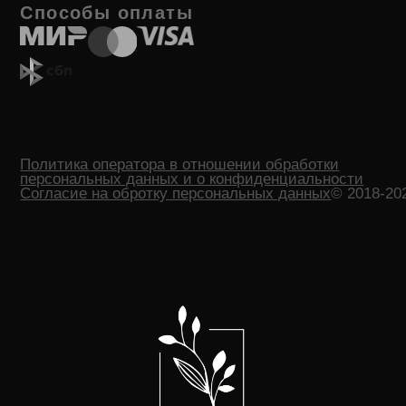
Индивидуальный предприниматель Жмурко Артур
Валерьевич
Юридический адрес: 354000, Краснодарский край, г. Сочи, ул.
Чехова , д. 33, кв. 14
ОГРНИП/ИНН: 315236600000455/232011121118
Расчетный счет: 40802810730060402753