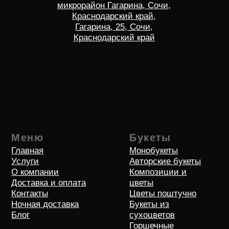
Меню
Букеты
Главная
Монобукеты
Услуги
Авторские букеты
О компании
Композиции и
Доставка и оплата
цветы
Контакты
Цветы поштучно
Ночная доставка
Букеты из
Блог
сухоцветов
Горшечные
растения
Мужские букеты
Работаем по:
Цветы
Адлерский р-н
Розы
Хоста, Кудепста
Тюльпаны
Дагомыс
Лилии
ПГТ Сириус
Пионы
Лоо
Красная Поляна
Лазаревское